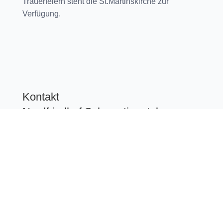
Trauerfeiern steht die St.Martinskirche zur
Verfügung.
Kontakt
Nordfriedhof Schwentinental
Friedhof
St. Martinsweg
24223 Raisdorf
Telefon: 04307 – 1328